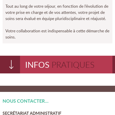
LES REPAS
LES HORAIRES DE VISITE
Tout au long de votre séjour, en fonction de l’évolution de
votre prise en charge et de vos attentes, votre projet de
soins sera évalué en équipe pluridisciplinaire et réajusté.
Votre collaboration est indispensable à cette démarche de
LES ATELIERS
L’ÉQUIPE
soins.
INFOS
PRATIQUES
VOTRE SORTIE
QUALITÉ ET
CERTIFICATIONS
NOUS CONTACTER…
SECRÉTARIAT ADMINISTRATIF