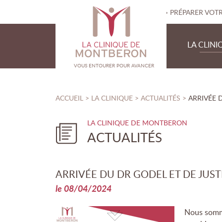
PRÉPARER VOT
Navigation prin
LA CLINI
Clinique de Montberon
VOUS ENTOURER POUR AVANCER
PRÉSENTATI
LES PROFES
VOUS ÊTES DANS :
ACCUEIL
>
LA CLINIQUE
>
ACTUALITÉS
>
ARRIVÉE 
NOTRE ENG
LES INSTAN
ACTUALITÉS
DÉVELOPPE
ACTUALITÉS
ARRIVÉE DU DR GODEL ET DE JUST
le 08/04/2024
Nous somme