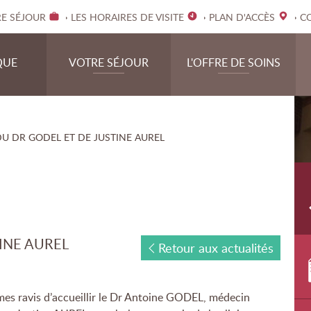
RE SÉJOUR
LES HORAIRES DE VISITE
PLAN D'ACCÈS
C
cipale du site Clinique de Montberon.
QUE
VOTRE SÉJOUR
L'OFFRE DE SOINS
ON
ADMISSION
LES PRISES EN CHARGE
SIONNELS
JOURNÉE TYPE
LES ATELIERS
DU DR GODEL ET DE JUSTINE AUREL
AGEMENT QUALITÉ
HÉBERGEMENT
LE PROJET DE SOINS PE
CES
MODALITÉS DE SORTIE
MENT DURABLE
INE AUREL
Retour aux actualités
s ravis d’accueillir le Dr Antoine GODEL, médecin